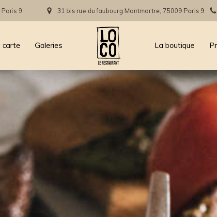
 Paris 9
31 bis rue du faubourg Montmartre, 75009 Paris 9
 carte
Galeries
La boutique
P