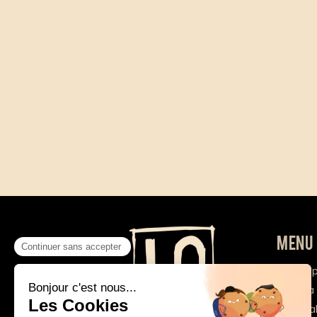
Menu
A 
La
Gal